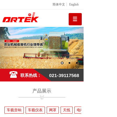
简体中文
English
021-39117568
联系热线：
产品展示
车载音响
车载仪表
网罩
天线
电喇叭