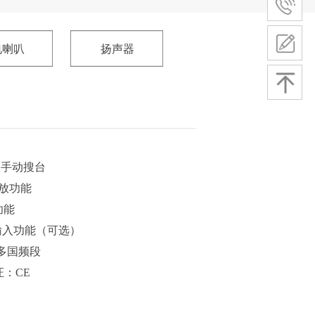
电喇叭
扬声器
，手动搜台
播放功能
功能
输入功能（可选）
多国频段
：CE