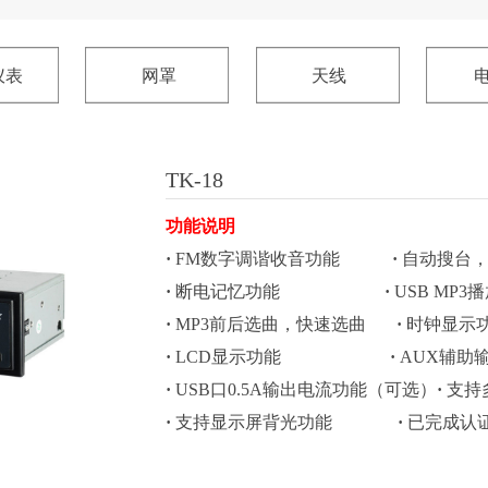
仪表
网罩
天线
TK-18
功能说明
·
FM数字调谐收音功能
·
自动搜台
·
断电记忆功能
·
USB MP3
·
MP3前后选曲，快速选曲
·
时钟显示
·
LCD显示功能
·
AUX辅助
·
USB口0.5A输出电流功能（可选）
·
支持
·
支持显示屏背光功能
·
已完成认证