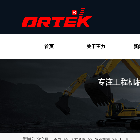
首页
关于王力
新
您当前的位置：
首页
>>
车载音响
>>
农业机械
>>
TK-18