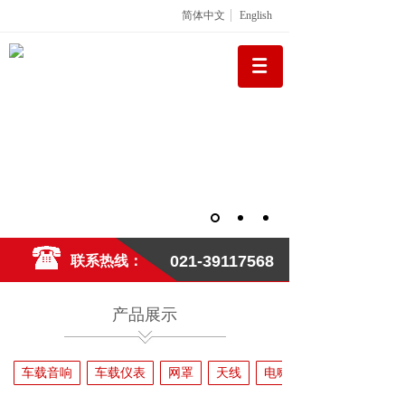
简体中文
English
021-39117568
联系热线：
产品展示
车载音响
车载仪表
网罩
天线
电喇叭