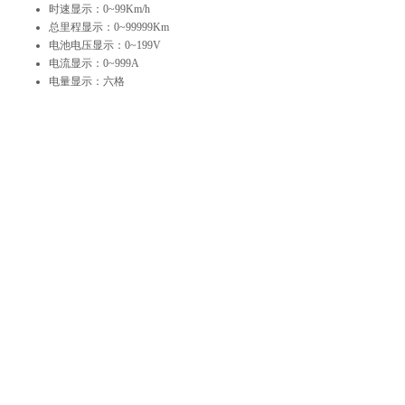
时速显示：0~99Km/h
总里程显示：0~99999Km
电池电压显示：0~199V
电流显示：0~999A
电量显示：六格
低电量警告：支持
静态电流消耗：＜30mA
显示器尺寸：135×60mm
电池类型：铅酸、铅酸免维护、三元锂电、磷酸铁锂等
适用车型：电动观光车、巡逻车、电动警车、环卫车等
LCD视角：12/6点
外形尺寸：197×90.5×38.6mm
上一个：
TP-39
下一个：
TP-45
地址：上海市嘉定区曹安公路16号桥南首（解放岛路1
号）
电话： 021-39117568 邮箱：mail@orteksh.com
传真： 021-39117568转8031